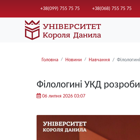
+38(099) 755 75 75
+38(068) 755 75 75
Рядки
Головна
Новини
Навчання
Філологин
навіґації
Філологині УКД розроби
06 липня 2026 03:07