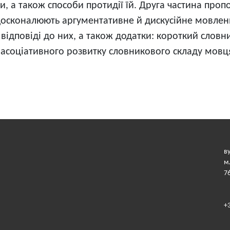
, а також способи протидії їй. Друга частина проп
вдосконалюють аргументативне й дискусійне мовлен
 відповіді до них, а також додатки: короткий словн
 асоціативного розвитку словникового складу мовц
в
м
7
+