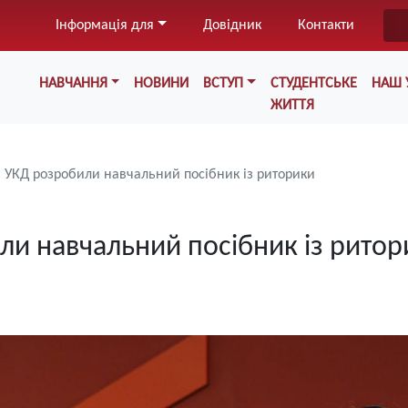
Перейти
Інформація для
Довідник
Контакти
до
основного
Меню у хедері
вмісту
НАВЧАННЯ
НОВИНИ
ВСТУП
СТУДЕНТСЬКЕ
НАШ 
ЖИТТЯ
і УКД розробили навчальний посібник із риторики
ли навчальний посібник із ритор