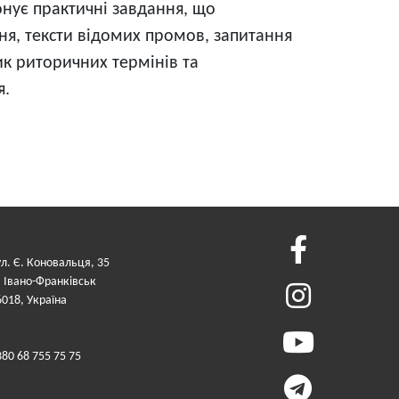
онує практичні завдання, що
ня, тексти відомих промов, запитання
ик риторичних термінів та
я.
ул. Є. Коновальця, 35
. Івано-Франківськ
6018, Україна
380 68 755 75 75