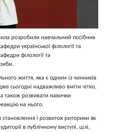
анила розробили навчальний посібник
афедри української філології та
афедри філології та
триби.
ьного життя, яка є одним із чинників
дже сьогодні надважливо вміти чітко,
 а також розвивати навички
еакцію на нього.
о становлення і розвиток риторики як
иторії в публічному виступі, цілі,