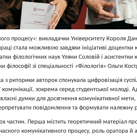
ивного процесу»: викладачки Університету Короля Д
 праці стала можливою завдяки ініціативі доцентки к
атки філологічних наук Уляни Соловій і асистентки к
и філософії зі спеціальності «Філологія» Ольги Кос
а з риторики авторок спонукала цифровізація суспіл
комунікації, зокрема серед студентської молоді. А
власні думки для досягнення комунікативної мети,
ерпретувати повідомлення та формувати належну р
ох частин. Перша містить теоретичний матеріал пр
асного комунікативного процесу, роль оратора й ауд