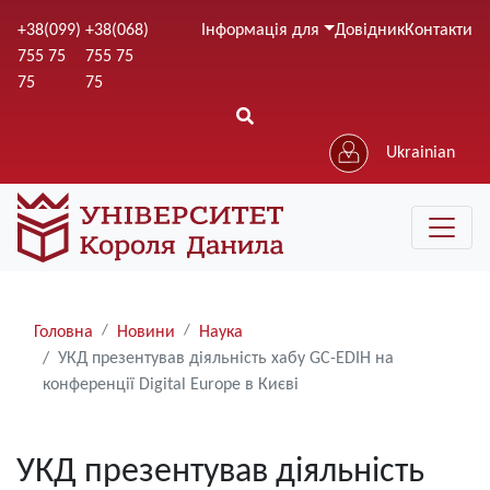
Перейти
+38(099)
+38(068)
Інформація для
Довідник
Контакти
до
755 75
755 75
основного
75
75
вмісту
Ukrainian
Рядки
Головна
Новини
Наука
навіґації
УКД презентував діяльність хабу GC-EDIH на
конференції Digital Europe в Києві
УКД презентував діяльність