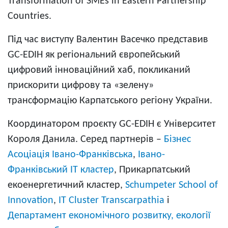
Transformation of SMEs in Eastern Partnership
Countries.
Під час виступу Валентин Васечко представив
GC-EDIH як регіональний європейський
цифровий інноваційний хаб, покликаний
прискорити цифрову та «зелену»
трансформацію Карпатського регіону України.
Координатором проєкту GC-EDIH є Університет
Короля Данила. Серед партнерів –
Бізнес
Асоціація Івано-Франківська
,
Івано-
Франківський ІТ кластер
, Прикарпатський
екоенергетичний кластер,
Schumpeter School of
Innovation
,
IT Cluster Transcarpathia
і
Департамент економічного розвитку, екології