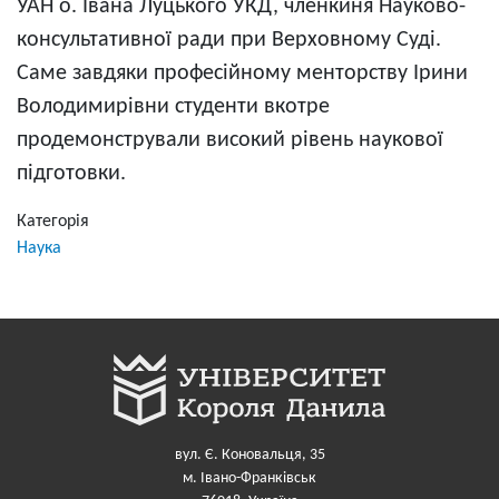
УАН о. Івана Луцького УКД, членкиня Науково-
консультативної ради при Верховному Суді.
Саме завдяки професійному менторству Ірини
Володимирівни студенти вкотре
продемонстрували високий рівень наукової
підготовки.
Категорія
Наука
вул. Є. Коновальця, 35
м. Івано-Франківськ