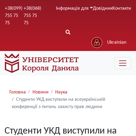
Перейти
+38(099)
+38(068)
Інформація для
Довідник
Контакти
до
755 75
755 75
основного
75
75
вмісту
Ukrainian
Рядки
Головна
Новини
Наука
навіґації
Студенти УКД виступили на всеукраїнській
конференції з питань захисту прав людини
Студенти УКД виступили на