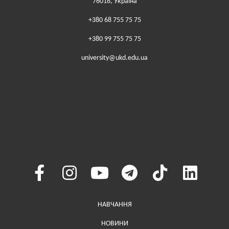
76018, Україна
+380 68 755 75 75
+380 99 755 75 75
university@ukd.edu.ua
Меню у хедері
НАВЧАННЯ
НОВИНИ