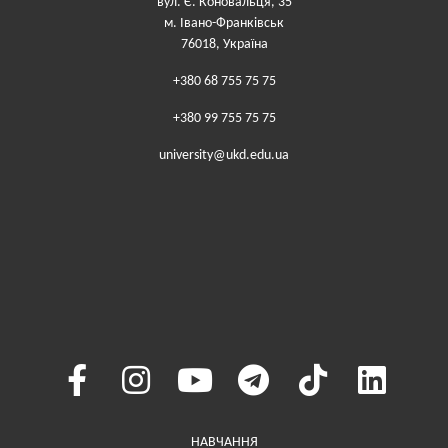
вул. Є. Коновальця, 35
м. Івано-Франківськ
76018, Україна
+380 68 755 75 75
+380 99 755 75 75
university@ukd.edu.ua
Меню у хедері
НАВЧАННЯ