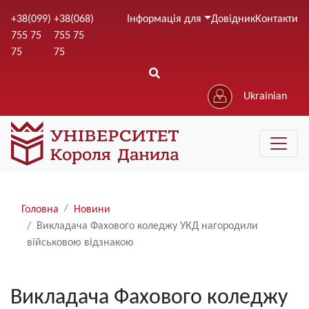
Перейти
+38(099)
+38(068)
Інформація для
Довідник
Контакти
до
755 75
755 75
основного
75
75
вмісту
Ukrainian
Рядки
Головна
Новини
навіґації
Викладача Фахового коледжу УКД нагородили
військовою відзнакою
Викладача Фахового коледжу