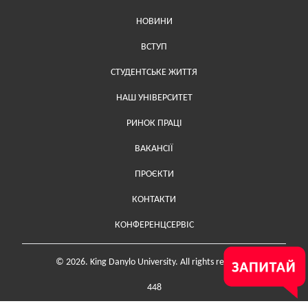
НОВИНИ
ВСТУП
СТУДЕНТСЬКЕ ЖИТТЯ
НАШ УНІВЕРСИТЕТ
РИНОК ПРАЦІ
ВАКАНСІЇ
ПРОЄКТИ
Меню у футері (додаткове)
КОНТАКТИ
КОНФЕРЕНЦСЕРВІС
© 2026. King Danylo University. All rights reserved.
448