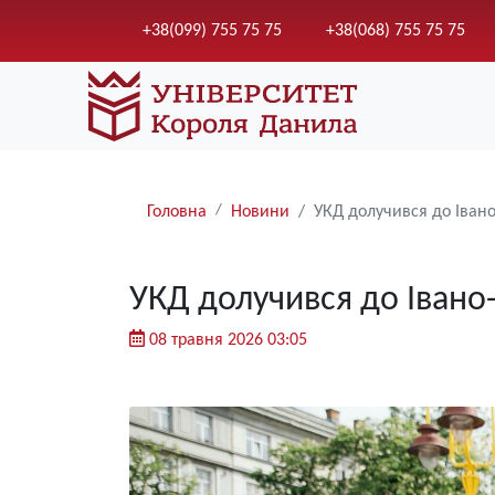
+38(099) 755 75 75
+38(068) 755 75 75
Рядки
Головна
Новини
УКД долучився до Івано
навіґації
УКД долучився до Івано-
08 травня 2026 03:05