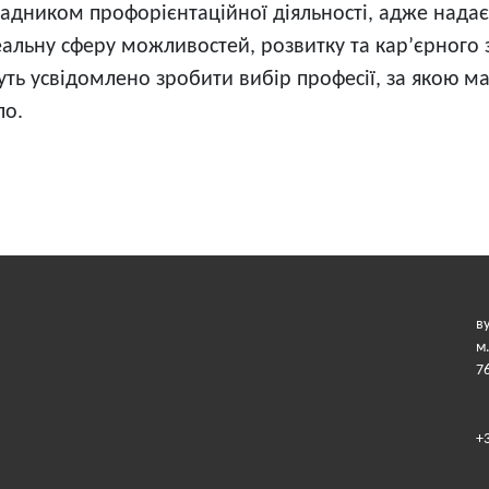
ладником профорієнтаційної діяльності, адже нада
реальну сферу можливостей, розвитку та кар’єрного 
ть усвідомлено зробити вибір професії, за якою м
ло.
в
м
7
+