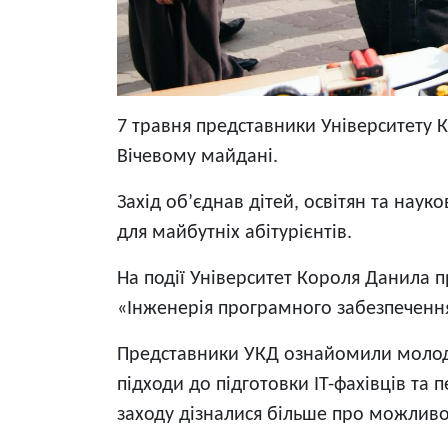
7 травня представники Університету К
Вічевому майдані.
Захід об’єднав дітей, освітян та нау
для майбутніх абітурієнтів.
На події Університет Короля Данила п
«Інженерія програмного забезпеченн
Представники УКД ознайомили молодь, 
підходи до підготовки ІТ-фахівців та
заходу дізналися більше про можливост