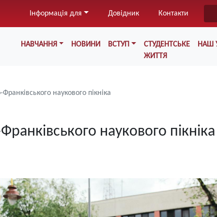
Перейти
Інформація для
Довідник
Контакти
до
основного
Меню у хедері
вмісту
НАВЧАННЯ
НОВИНИ
ВСТУП
СТУДЕНТСЬКЕ
НАШ 
ЖИТТЯ
-Франківського наукового пікніка
Франківського наукового пікніка