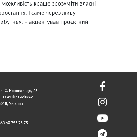
є можливість краще зрозуміти власні
зростання. І саме через живу
айбутнє», – акцентував проєктний
ул. Є. Коновальця, 35
. Івано-Франківськ
6018, Україна
380 68 755 75 75