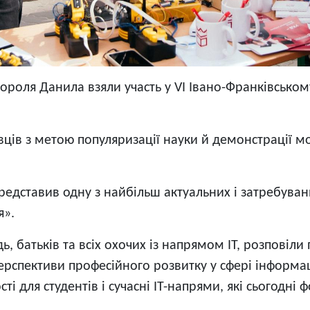
ороля Данила взяли участь у VI Івано-Франківському
ковців з метою популяризації науки й демонстрації 
редставив одну з найбільш актуальних і затребувани
я».
батьків та всіх охочих із напрямом ІТ, розповіли 
 перспективи професійного розвитку у сфері інформа
і для студентів і сучасні ІТ-напрями, які сьогодні