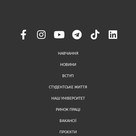
Меню у хедері
НАВЧАННЯ
НОВИНИ
ВСТУП
СТУДЕНТСЬКЕ ЖИТТЯ
НАШ УНІВЕРСИТЕТ
РИНОК ПРАЦІ
ВАКАНСІЇ
ПРОЄКТИ