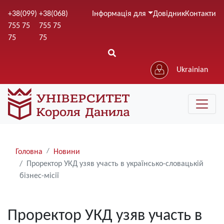
Перейти
+38(099)
+38(068)
Інформація для
Довідник
Контакти
до
755 75
755 75
основного
75
75
вмісту
Ukrainian
Рядки
Головна
Новини
навіґації
Проректор УКД узяв участь в українсько-словацькій
бізнес-місії
Проректор УКД узяв участь в