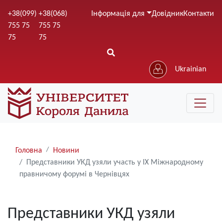
Перейти
+38(099)
+38(068)
Інформація для
Довідник
Контакти
до
755 75
755 75
основного
75
75
вмісту
Ukrainian
Рядки
Головна
Новини
навіґації
Представники УКД узяли участь у IX Міжнародному
правничому форумі в Чернівцях
Представники УКД узяли