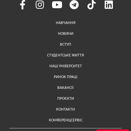
Меню у хедері
НАВЧАННЯ
НОВИНИ
ВСТУП
СТУДЕНТСЬКЕ ЖИТТЯ
НАШ УНІВЕРСИТЕТ
РИНОК ПРАЦІ
ВАКАНСІЇ
ПРОЄКТИ
Меню у футері (додаткове)
КОНТАКТИ
КОНФЕРЕНЦСЕРВІС