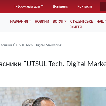
Перейти
Інформація для
Довідник
Контакти
до
основного
Меню у хедері
вмісту
НАВЧАННЯ
НОВИНИ
ВСТУП
СТУДЕНТСЬКЕ
НАШ 
ЖИТТЯ
сники ҐUTSUL Tech. Digital Marketing
ники ҐUTSUL Tech. Digital Marke