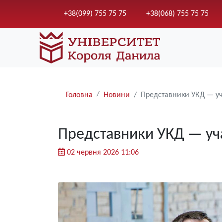
+38(099) 755 75 75
+38(068) 755 75 75
Рядки
Головна
Новини
Представники УКД — уча
навіґації
Представники УКД — учас
02 червня 2026 11:06