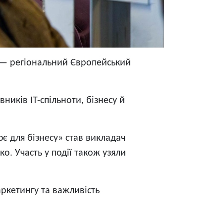
H — регіональний Європейський
ників ІТ-спільноти, бізнесу й
є для бізнесу» став викладач
. Участь у події також узяли
ркетингу та важливість