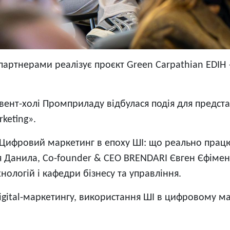
 партнерами реалізує проєкт Green Carpathian EDI
івент-холі Промприладу відбулася подія для представ
rketing».
 «Цифровий маркетинг в епоху ШІ: що реально працю
 Данила, Co-founder & CEO BRENDARI Євген Єфіменко
ологій і кафедри бізнесу та управління.
igital-маркетингу, використання ШІ в цифровому ма