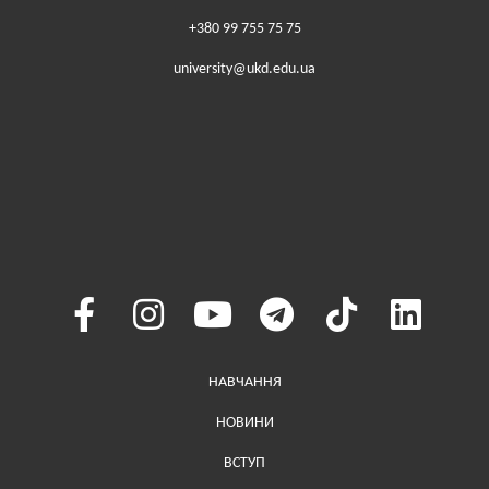
+380 99 755 75 75
university@ukd.edu.ua
Меню у хедері
НАВЧАННЯ
НОВИНИ
ВСТУП