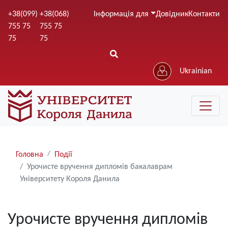
Перейти
+38(099)
+38(068)
Інформація для
Довідник
Контакти
до
755 75
755 75
основного
75
75
вмісту
Ukrainian
Рядки
Головна
Події
навіґації
Урочисте вручення дипломів бакалаврам
Університету Короля Данила
Урочисте вручення дипломів