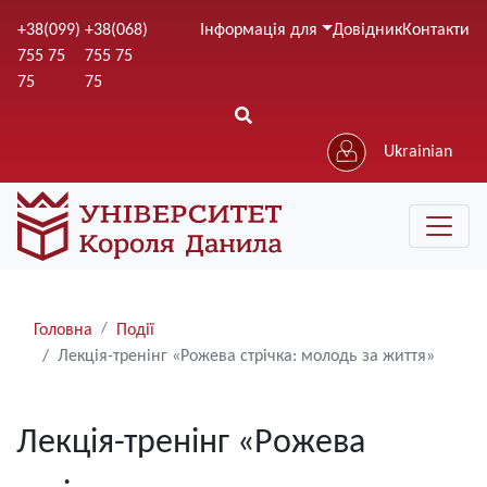
Перейти
+38(099)
+38(068)
Інформація для
Довідник
Контакти
до
755 75
755 75
основного
75
75
вмісту
Ukrainian
Рядки
Головна
Події
навіґації
Лекція-тренінг «Рожева стрічка: молодь за життя»
Лекція-тренінг «Рожева