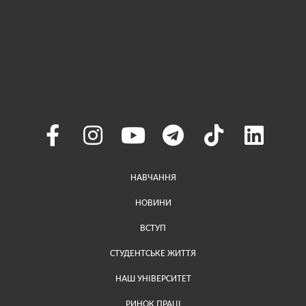
Меню у хедері
НАВЧАННЯ
НОВИНИ
ВСТУП
СТУДЕНТСЬКЕ ЖИТТЯ
НАШ УНІВЕРСИТЕТ
РИНОК ПРАЦІ