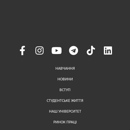
Меню у хедері
НАВЧАННЯ
НОВИНИ
ВСТУП
СТУДЕНТСЬКЕ ЖИТТЯ
НАШ УНІВЕРСИТЕТ
РИНОК ПРАЦІ