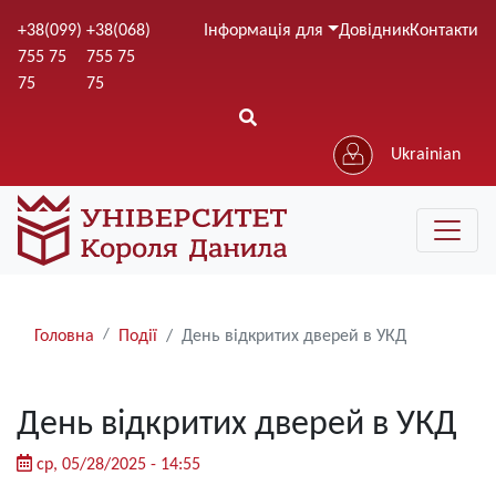
Перейти
+38(099)
+38(068)
Інформація для
Довідник
Контакти
до
755 75
755 75
основного
75
75
вмісту
Ukrainian
Рядки
Головна
Події
День відкритих дверей в УКД
навіґації
День відкритих дверей в УКД
ср, 05/28/2025 - 14:55