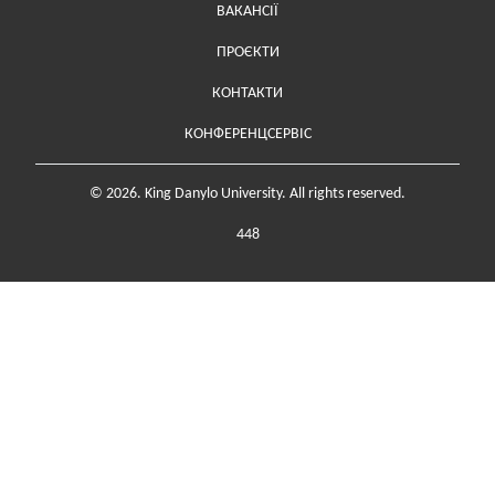
ВАКАНСІЇ
ПРОЄКТИ
Меню у футері (додаткове)
КОНТАКТИ
КОНФЕРЕНЦСЕРВІС
© 2026. King Danylo University. All rights reserved.
448