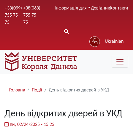
Перейти
+38(099)
+38(068)
Інформація для
Довідник
Контакти
до
755 75
755 75
основного
75
75
вмісту
Ukrainian
Рядки
Головна
Події
День відкритих дверей в УКД
навіґації
День відкритих дверей в УКД
пн, 02/24/2025 - 15:23