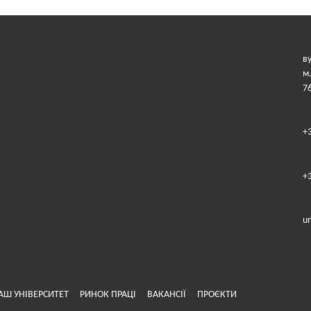
в
м
7
+
+
u
АШ УНІВЕРСИТЕТ
РИНОК ПРАЦІ
ВАКАНСІЇ
ПРОЄКТИ