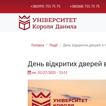
+38(099) 755 75 75
+38(068) 755 75 75
Рядки
Головна
Події
День відкритих дверей в 
навіґації
День відкритих дверей 
пн, 01/27/2025 - 13:51