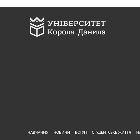
Меню у хедері
НАВЧАННЯ
НОВИНИ
ВСТУП
СТУДЕНТСЬКЕ ЖИТТЯ
Н