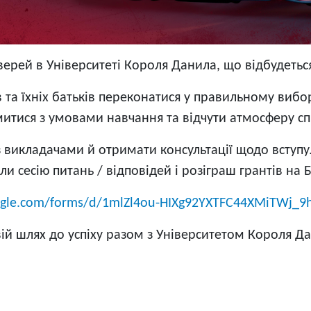
ерей в Університеті Короля Данила, що відбудеться
в та їхніх батьків переконатися у правильному вибо
митися з умовами навчання та відчути атмосферу сп
з викладачами й отримати консультації щодо вступу
ли сесію питань / відповідей і розіграш грантів н
oogle.com/forms/d/1mlZl4ou-HIXg92YXTFC44XMiTWj_
вій шлях до успіху разом з Університетом Короля Д