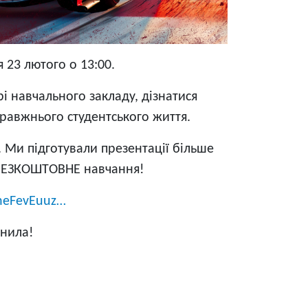
 23 лютого о 13:00.
рі навчального закладу, дізнатися
равжнього студентського життя.
. Ми підготували презентації більше
а БЕЗКОШТОВНЕ навчання!
9heFevEuuz…
анила!