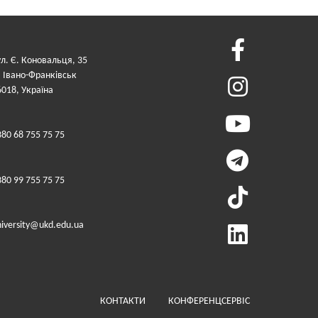
ул. Є. Коновальця, 35
. Івано-Франківськ
6018, Україна
380 68 755 75 75
380 99 755 75 75
niversity@ukd.edu.ua
Меню у футері (додатко
КОНТАКТИ
КОНФЕРЕНЦСЕРВІС