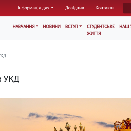
Перейти
Інформація для
Довідник
Контакти
до
основного
Меню у хедері
вмісту
НАВЧАННЯ
НОВИНИ
ВСТУП
СТУДЕНТСЬКЕ
НАШ 
ЖИТТЯ
УКД
в УКД