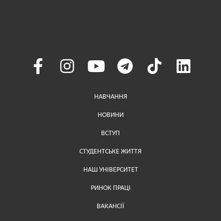
Меню у хедері
НАВЧАННЯ
НОВИНИ
ВСТУП
СТУДЕНТСЬКЕ ЖИТТЯ
НАШ УНІВЕРСИТЕТ
РИНОК ПРАЦІ
ВАКАНСІЇ