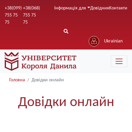
Перейти
+38(099)
+38(068)
Інформація для
Довідник
Контакти
до
755 75
755 75
основного
75
75
вмісту
Ukrainian
Головна
Довідки онлайн
Довідки онлайн