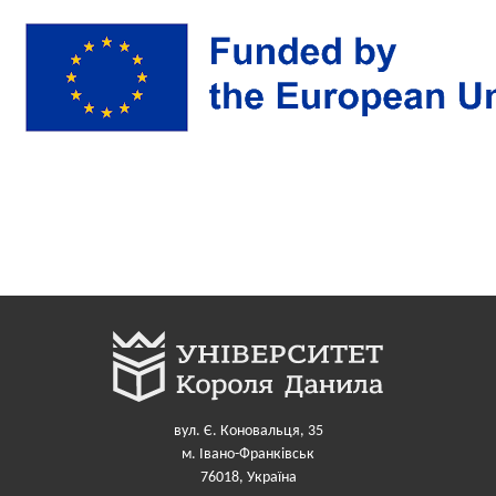
вул. Є. Коновальця, 35
м. Івано-Франківськ
76018, Україна