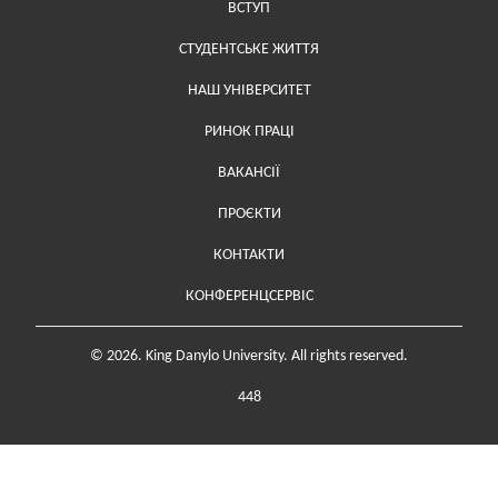
ВСТУП
СТУДЕНТСЬКЕ ЖИТТЯ
НАШ УНІВЕРСИТЕТ
РИНОК ПРАЦІ
ВАКАНСІЇ
ПРОЄКТИ
Меню у футері (додаткове)
КОНТАКТИ
КОНФЕРЕНЦСЕРВІС
© 2026. King Danylo University. All rights reserved.
448