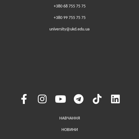
+380 68 755 75 75
+380 99 755 75 75
university@ukd.edu.ua
Меню у хедері
НАВЧАННЯ
НОВИНИ