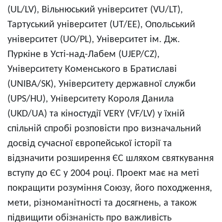
(UL/LV), Вільнюський університет (VU/LT),
Тартуський університет (UT/EE), Опольський
університет (UO/PL), Університет ім. Дж.
Пуркіне в Усті-над-Лабем (UJEP/CZ),
Університету Коменського в Братиславі
(UNIBA/SK), Університету державної служби
(UPS/HU), Університету Короля Данила
(UKD/UA) та кіностудії VERY (VF/LV) у їхній
спільній спробі розповісти про визначальний
досвід сучасної європейської історії та
відзначити розширення ЄС шляхом святкування
вступу до ЄС у 2004 році. Проект має на меті
покращити розуміння Союзу, його походження,
мети, різноманітності та досягнень, а також
підвищити обізнаність про важливість