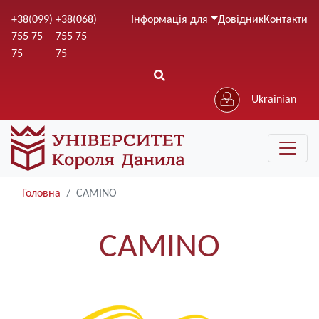
Перейти
+38(099)
+38(068)
Інформація для
Довідник
Контакти
до
755 75
755 75
основного
75
75
вмісту
Ukrainian
Головна
CAMINO
CAMINO