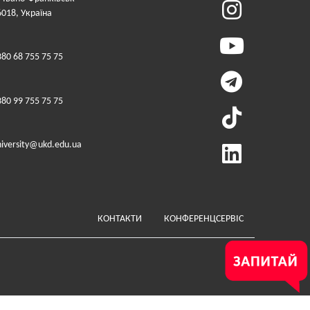
6018, Україна
380 68 755 75 75
380 99 755 75 75
niversity@ukd.edu.ua
Меню у футері (додатко
КОНТАКТИ
КОНФЕРЕНЦСЕРВІС