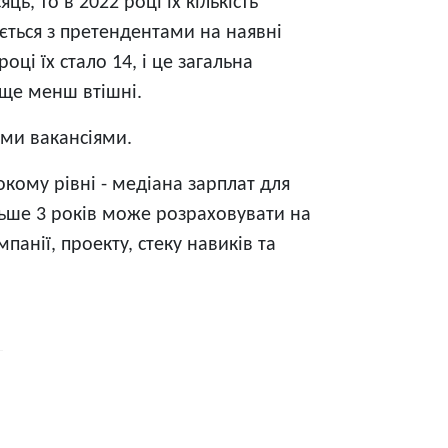
ць, то в 2022 році їх кількість
ається з претендентами на наявні
ці їх стало 14, і це загальна
 ще менш втішні.
ими вакансіями.
окому рівні - медіана зарплат для
льше 3 років може розраховувати на
панії, проекту, стеку навиків та