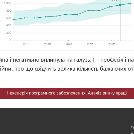
на і негативно вплинула на галузь, ІТ- професія і 
йни, про що свідчить велика кількість бажаючих отр
Інженерія програмного забезпечення. Аналіз ринку праці
в
м