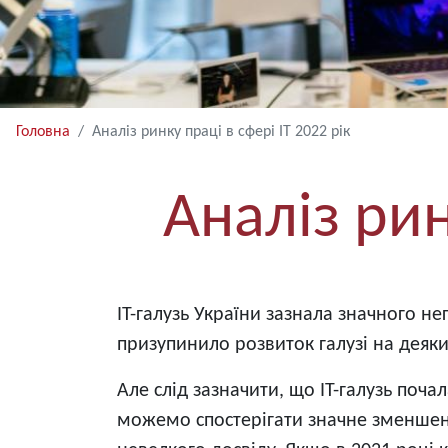
Головна
Аналіз ринку праці в сфері ІТ 2022 рік
Аналіз рин
IT-галузь України зазнала значного н
призупинило розвиток галузі на деяки
Але слід зазначити, що IT-галузь поча
можемо спостерігати значне зменшення 