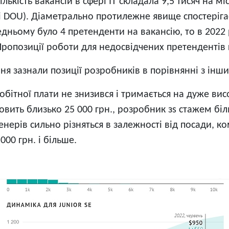
ькість вакансій в сфері ІТ складала 9,5 тисяч на міся
ані DOU). Діаметрально протилежне явище спостеріг
едньому було 4 претенденти на вакансію, то в 2022 ро
 Пропозиції роботи для недосвідчених претендентів
ня зазнали позиції розробників в порівнянні з інш
бітної плати не знизився і тримається на дуже вис
овить близько 25 000 грн., розробник зs стажем бі
енерів сильно різняться в залежності від посади, ком
000 грн. і більше.