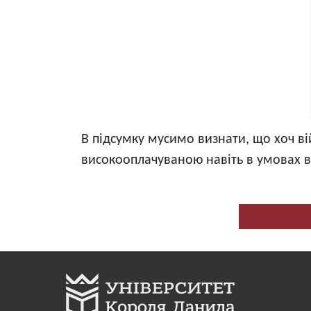
В підсумку мусимо визнати, що хоч вій
високооплачуваною навіть в умовах ві