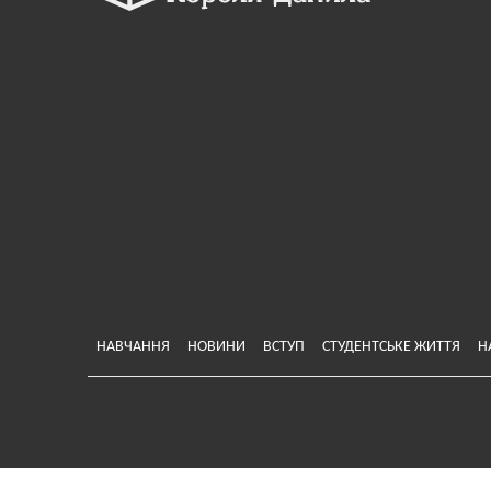
Меню у хедері
НАВЧАННЯ
НОВИНИ
ВСТУП
СТУДЕНТСЬКЕ ЖИТТЯ
Н