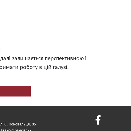
надалі залишається перспективною і
имати роботу в цій галузі.
ул. Є. Коновальця, 35
. Івано-Франківськ