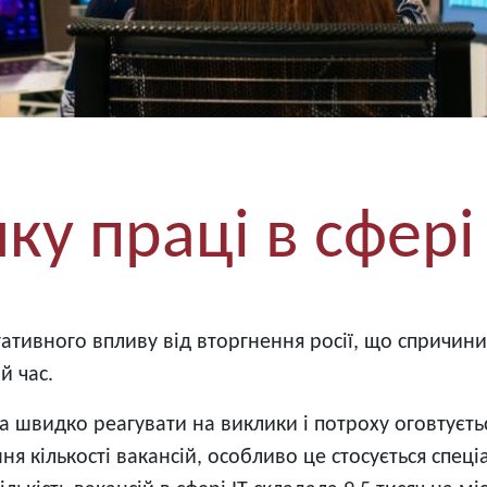
ку праці в сфері 
егативного впливу від вторгнення росії, що спричин
й час.
ла швидко реагувати на виклики і потроху оговтуєтьс
кількості вакансій, особливо це стосується спеціал