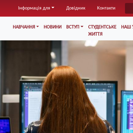
Перейти
Інформація для
Довідник
Контакти
до
основного
Меню у хедері
вмісту
НАВЧАННЯ
НОВИНИ
ВСТУП
СТУДЕНТСЬКЕ
НАШ 
ЖИТТЯ