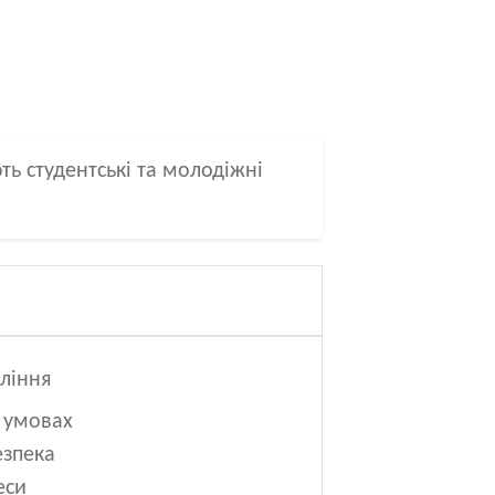
ь студентські та молодіжні
ління
 умовах
езпека
еси