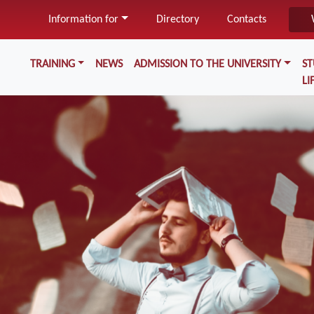
Skip
Information for
Directory
Contacts
to
main
Меню у хедері
content
TRAINING
NEWS
ADMISSION TO THE UNIVERSITY
S
LI