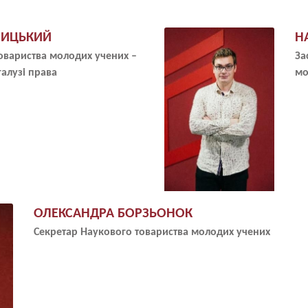
Image
НИЦЬКИЙ
Н
овариства молодих учених –
За
галузі права
мо
ОЛЕКСАНДРА БОРЗЬОНОК
Секретар Наукового товариства молодих учених