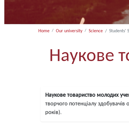
Home
Our university
Science
Students' S
Наукове т
Наукове товариство молодих уче
творчого потенціалу здобувачів о
років).