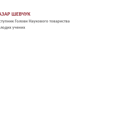
АЗАР ШЕВЧУК
ступник Голови Наукового товариства
лодих учених