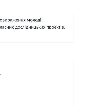
мовираження молоді.
власних дослідницьких проєктів.
.