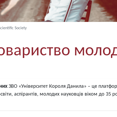
cientific Society
овариство моло
них
ЗВО «Університет Короля Данила» – це платфор
світи, аспірантів, молодих науковців віком до 35 ро