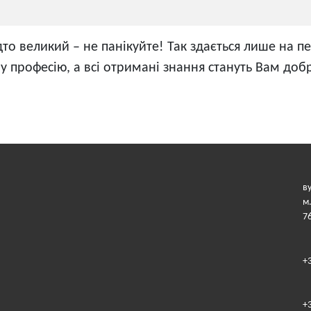
дто великий – не панікуйте! Так здається лише на 
 професію, а всі отримані знання стануть Вам доб
в
м
7
+
+