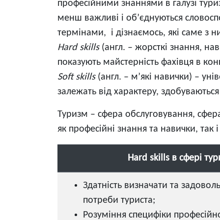
професійними знаннями в галузі туризм
менш важливі і об’єднуються словосп
термінами, і дізнаємось, які саме з н
Hard skills
(англ. – жорсткі знання, на
показують майстерність фахівця в конк
Soft skills
(англ. – м’які навички) – ун
залежать від характеру, здобуваються
Туризм – сфера обслуговування, сфер
як професійні знання та навички, так і
Hard skills в сфері ту
Здатність визначати та задовол
потреби туриста;
Розуміння специфіки професійно