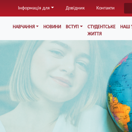
Перейти
Інформація для
Довідник
Контакти
до
основного
Меню у хедері
вмісту
НАВЧАННЯ
НОВИНИ
ВСТУП
СТУДЕНТСЬКЕ
НАШ 
ЖИТТЯ