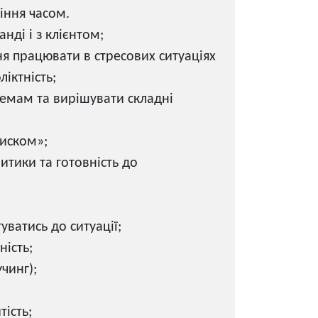
іння часом.
нді і з клієнтом;
ня працювати в стресових ситуаціях
ліктність;
емам та вирішувати складні
тиском»;
итики та готовність до
уватись до ситуації;
ність;
учинг);
ість;