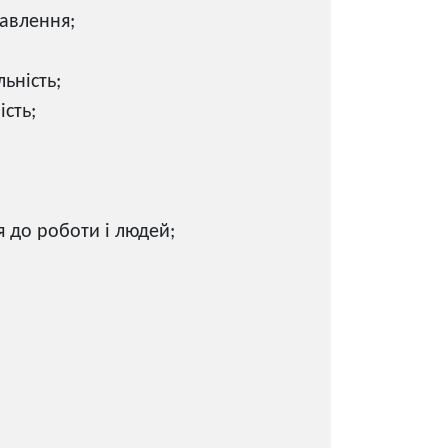
кавлення;
ьність;
ість;
 до роботи і людей;