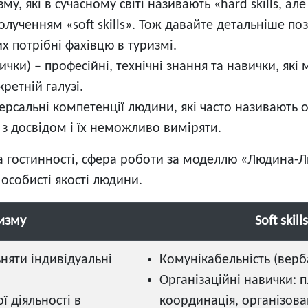
у, які в сучасному світі називають «hard skills, але
олученням «soft skills». Тож давайте детальніше 
их потрібні фахівцю в туризмі.
вички) – професійні, технічні знання та навички, як
ретній галузі.
іверсальні компетенції людини, які часто називають
 з досвідом і їх неможливо виміряти.
а гостинності, сфера роботи за моделлю «Людина-Л
 особисті якості людини.
ризму
Soft skil
ьняти індивідуальні
Комунікабельність (верб
Організаційні навички:
ї діяльності в
координація, організован