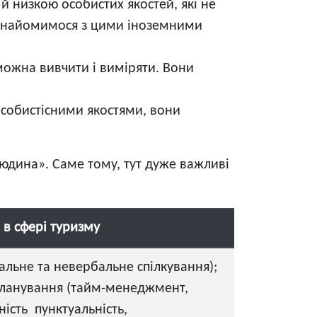
 й низкою особистих якостей, які не
познайомимося з цими іноземними
і можна вивчити і виміряти. Вони
 особистісними якостями, вони
юдина». Саме тому, тут дуже важливі
ls в сфері туризму
альне та невербальне спілкування);
 планування (тайм-менеджмент,
ість пунктуальність,