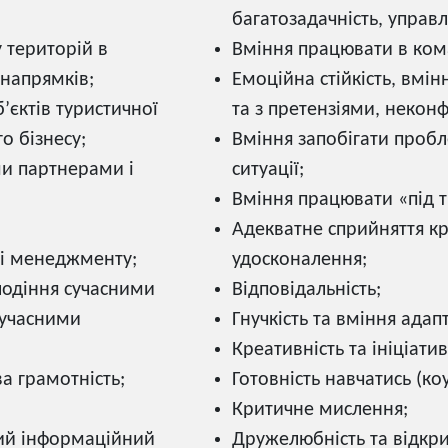
багатозадачність, управл
 територій в
Вміння працювати в кома
 напрямків;
Емоційна стійкість, вмін
’єктів туристичної
та з претензіями, неконф
о бізнесу;
Вміння запобігати пробл
ми партнерами і
ситуації;
Вміння працювати «під 
;
Адекватне сприйняття кр
 і менеджменту;
удосконалення;
лодіння сучасними
Відповідальність;
сучасними
Гнучкість та вміння адапт
Креативність та ініціатив
а грамотність;
Готовність навчатись (ко
Критичне мислення;
ний інформаційний
Дружелюбність та відкрит