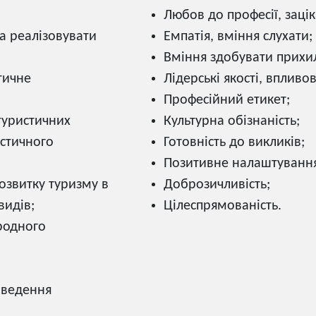
Любов до професії, заці
а реалізовувати
Емпатія, вміння слухати;
Вміння здобувати прихил
тичне
Лідерські якості, впливов
Професійний етикет;
 туристичних
Культурна обізнаність;
стичного
Готовність до викликів;
Позитивне налаштування
озвитку туризму в
Доброзичливість;
видів;
Цілеспрямованість.
родного
а ведення