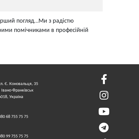
перший погляд…Ми з радістю
рими помічниками в професійній
ул. Є. Коновальця, 35
. Івано-Франківськ
6018, Україна
380 68 755 75 75
380 99 755 75 75