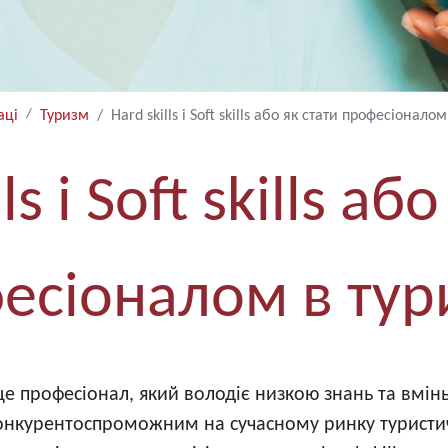
аці
Туризм
Hard skills і Soft skills або як стати професіонало
ls і Soft skills аб
есіоналом в тур
 це професіонал, який володіє низкою знань та вмін
нкурентоспроможним на сучасному ринку туристичн