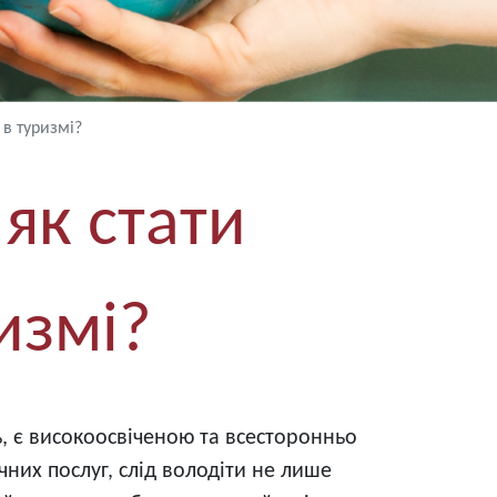
м в туризмі?
о як стати
измі?
ь, є високоосвіченою та всесторонньо
их послуг, слід володіти не лише