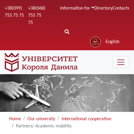
Skip
+38(099)
+38(068)
Information for
Directory
Contacts
to
755 75 75
755 75
main
75
content
English
Home
Our university
International cooperation
Partners/ Academic mobility