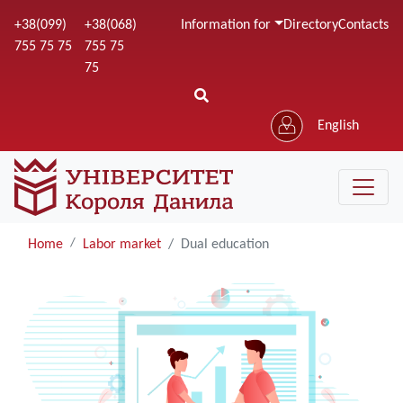
Skip
+38(099)
+38(068)
Information for
Directory
Contacts
to
755 75 75
755 75
main
75
content
English
Home
Labor market
Dual education