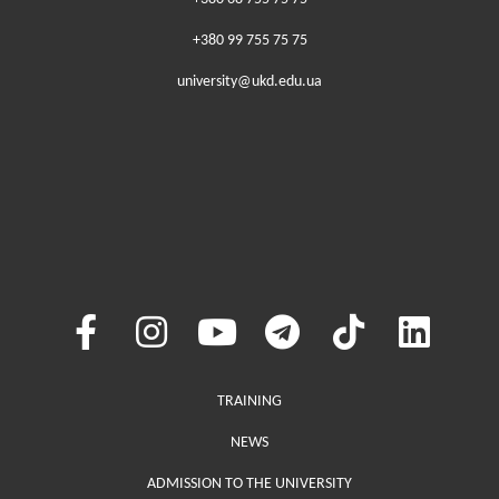
+380 99 755 75 75
university@ukd.edu.ua
Меню у хедері
TRAINING
NEWS
ADMISSION TO THE UNIVERSITY