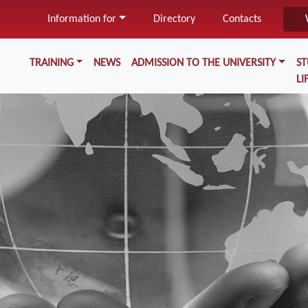
Skip
Information for
Directory
Contacts
to
main
Меню у хедері
content
TRAINING
NEWS
ADMISSION TO THE UNIVERSITY
S
LI