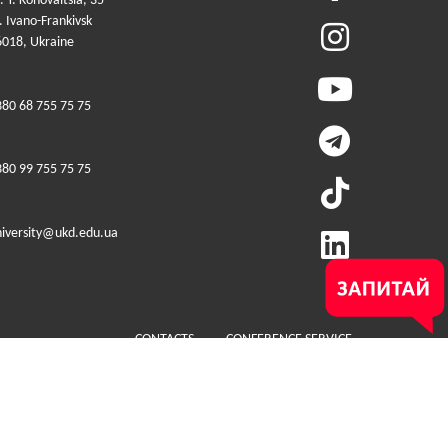
. Y. Konovaltsia, 35
 Ivano-Frankivsk
6018, Ukraine
380 68 755 75 75
380 99 755 75 75
niversity@ukd.edu.ua
Меню у футері (додатко
CONTACTS
CONFERENCE SERVICE