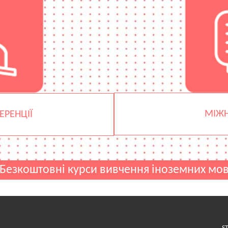
МІЖН
РЕНЦІЇ
Безкоштовні курси вивчення іноземних мо