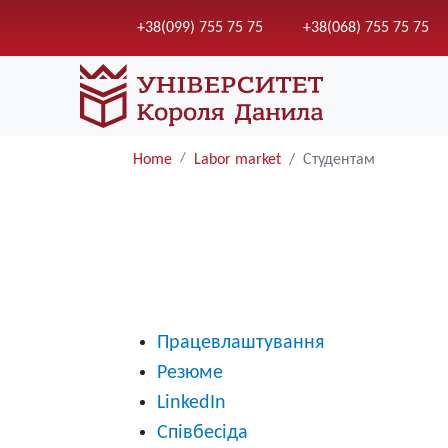
+38(099) 755 75 75
+38(068) 755 75 75
Home
Labor market
Студентам
Працевлаштування
Резюме
LinkedIn
Співбесіда