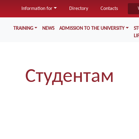
Skip
Information for
Directory
Contacts
to
main
Меню у хедері
content
TRAINING
NEWS
ADMISSION TO THE UNIVERSITY
S
LI
Студентам