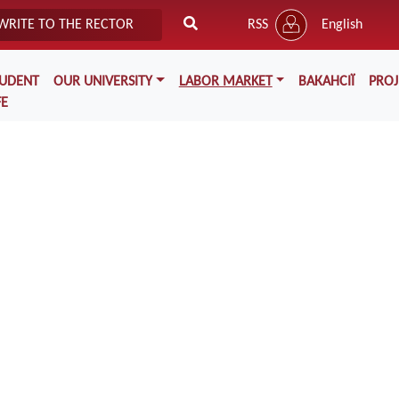
WRITE TO THE RECTOR
RSS
English
TUDENT
OUR UNIVERSITY
LABOR MARKET
ВАКАНСІЇ
PROJ
FE