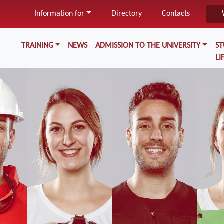
Skip
Information for
Directory
Contacts
to
main
Меню у хедері
content
TRAINING
NEWS
ADMISSION TO THE UNIVERSITY
S
LI