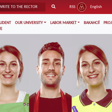
WRITE TO THE RECTOR
RSS
English
TUDENT
OUR UNIVERSITY
LABOR MARKET
ВАКАНСІЇ
PROJ
FE