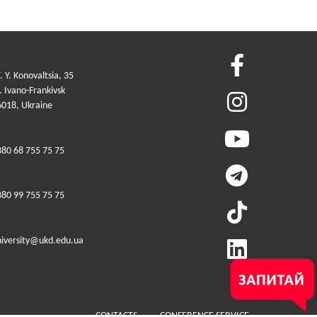
. Y. Konovaltsia, 35
 Ivano-Frankivsk
6018, Ukraine
380 68 755 75 75
380 99 755 75 75
niversity@ukd.edu.ua
Меню у футері (додатко
CONTACTS
CONFERENCE SERVICE