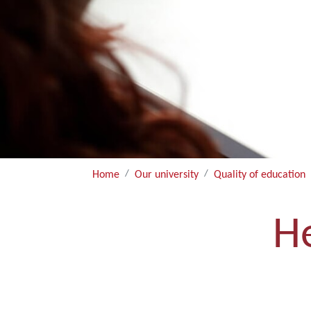
Home
Our university
Quality of education
Н