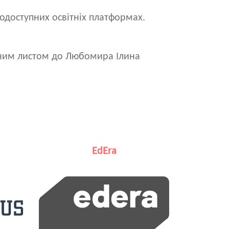
одоступних освітніх платформах.
нним листом до Любомира Ілина
EdEra