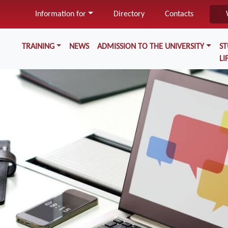
Skip
Information for
Directory
Contacts
to
main
Меню у хедері
content
TRAINING
NEWS
ADMISSION TO THE UNIVERSITY
S
LI