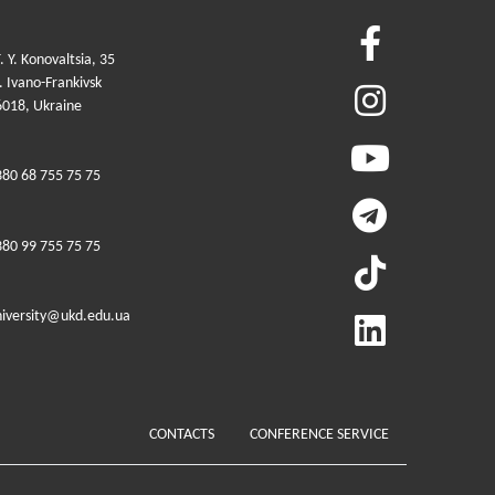
. Y. Konovaltsia, 35
 Ivano-Frankivsk
6018, Ukraine
380 68 755 75 75
380 99 755 75 75
niversity@ukd.edu.ua
Меню у футері (додатко
CONTACTS
CONFERENCE SERVICE