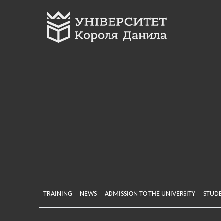
Меню у хедері
TRAINING
NEWS
ADMISSION TO THE UNIVERSITY
STUDE