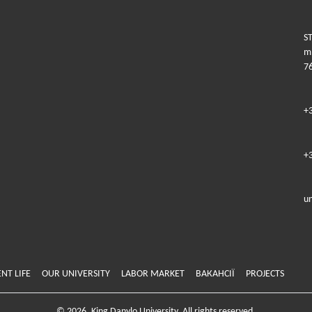
ST
m.
7
+
+
u
NT LIFE
OUR UNIVERSITY
LABOR MARKET
ВАКАНСІЇ
PROJECTS
© 2026. King Danylo University. All rights reserved.