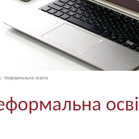
Неформальна освіта
еформальна осві