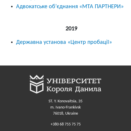
Адвокатське об’єднання «МТА ПАРТНЕРИ»
2019
Державна установа «Центр пробації»
ST. Y. Konovaltsia, 35
m. Ivano-Frankivsk
76018, Ukraine
+380 68 755 75 75