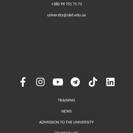
+380 99 755 75 75
university@ukd.edu.ua
Меню у хедері
TRAINING
NEWS
ADMISSION TO THE UNIVERSITY