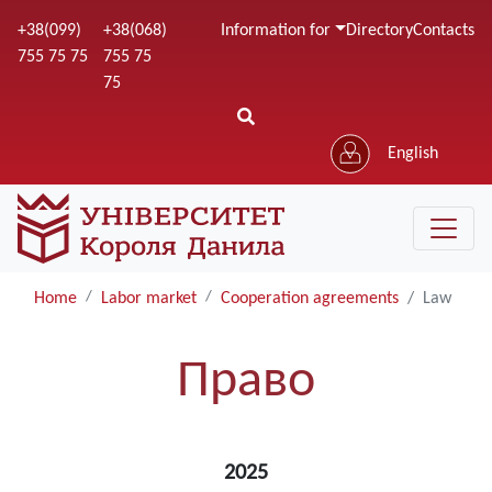
Skip
+38(099)
+38(068)
Information for
Directory
Contacts
to
755 75 75
755 75
main
75
content
English
Home
Labor market
Cooperation agreements
Law
Право
2025