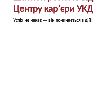
Центру карʼєри УКД
Успіх не чекає — він починається з дій!