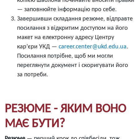
копією шаблона починайте вносити правки
— заповнюйте інформацію про себе.
Завершивши складання резюме, відправте
посилання з відкритим доступом на його
макет на електронну адресу Центру
кар’єри УКД —
career.center@ukd.edu.ua
.
Посилання потрібне, щоб ми могли
переглянути документ і скоригувати його
за потреби.
РЕЗЮМЕ - ЯКИМ ВОНО
МАЄ БУТИ?
Резюме
— перший крок до співбесіди, тож