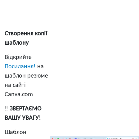
Створення копії
шаблону
Відкрийте
Посилання!
на
шаблон резюме
на сайті
Сanva.com
‼️
ЗВЕРТАЄМО
ВАШУ УВАГУ!
Відеофайл
Шаблон