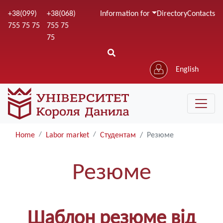
Skip
+38(099)
+38(068)
Information for
Directory
Contacts
to
755 75 75
755 75
main
75
content
English
Home
Labor market
Студентам
Резюме
Резюме
Шаблон резюме від