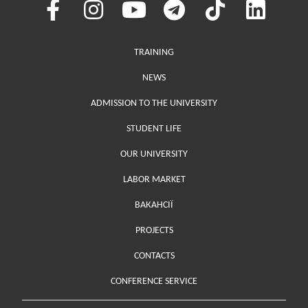
Меню у хедері
TRAINING
NEWS
ADMISSION TO THE UNIVERSITY
STUDENT LIFE
OUR UNIVERSITY
LABOR MARKET
ВАКАНСІЇ
PROJECTS
Меню у футері (додаткове)
CONTACTS
CONFERENCE SERVICE