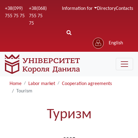
Skip
+38(099)
+38(068)
Information for
Directory
Contacts
to
755 75 75
755 75
main
75
content
English
Home
Labor market
Cooperation agreements
Tourism
Туризм