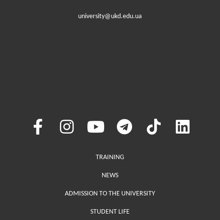
university@ukd.edu.ua
Меню у хедері
TRAINING
NEWS
ADMISSION TO THE UNIVERSITY
STUDENT LIFE