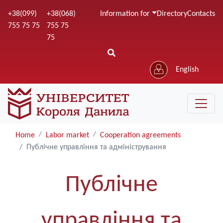
Skip
+38(099)
+38(068)
Information for
Directory
Contacts
to
755 75 75
755 75
main
75
content
English
Home
Labor market
Cooperation agreements
Публічне управління та адміністрування
Публічне
управління та