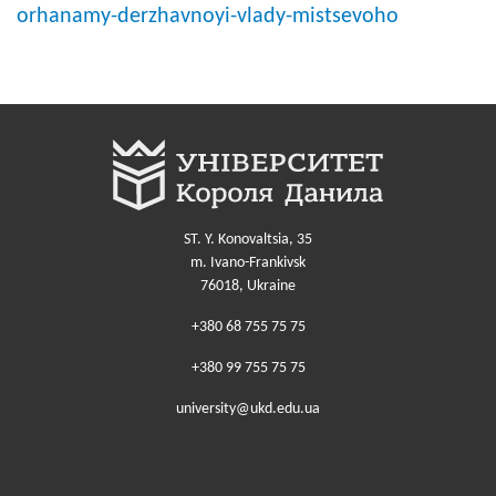
orhanamy-derzhavnoyi-vlady-mistsevoho
ST. Y. Konovaltsia, 35
m. Ivano-Frankivsk
76018, Ukraine
+380 68 755 75 75
+380 99 755 75 75
university@ukd.edu.ua