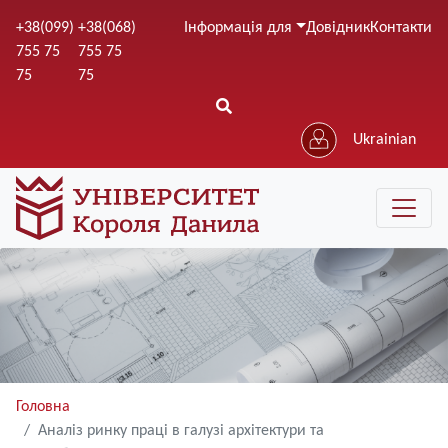
Перейти
+38(099)
+38(068)
Інформація для
Довідник
Контакти
до
755 75
755 75
основного
75
75
вмісту
Ukrainian
Головна
Аналіз ринку праці в галузі архітектури та