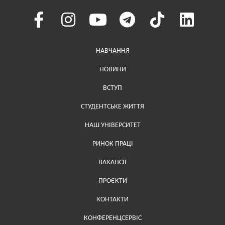
Меню у хедері
НАВЧАННЯ
НОВИНИ
ВСТУП
СТУДЕНТСЬКЕ ЖИТТЯ
НАШ УНІВЕРСИТЕТ
РИНОК ПРАЦІ
ВАКАНСІЇ
ПРОЄКТИ
Меню у футері (додаткове)
КОНТАКТИ
КОНФЕРЕНЦСЕРВІС