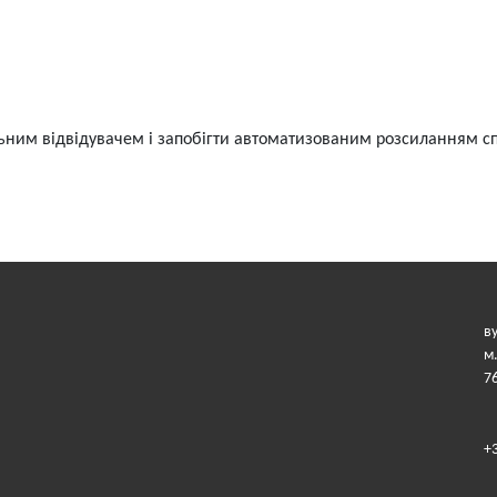
ьним відвідувачем і запобігти автоматизованим розсиланням с
в
м
7
+