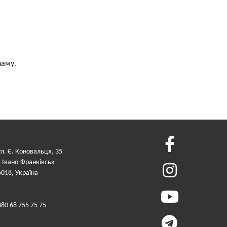
паму.
ул. Є. Коновальця, 35
. Івано-Франківськ
6018, Україна
380 68 755 75 75