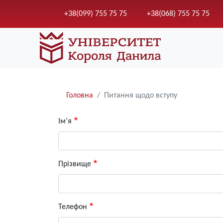
+38(099) 755 75 75
+38(068) 755 75 75
Рядки
Головна
Питання щодо вступу
навіґації
Ім’я
Прізвище
Телефон