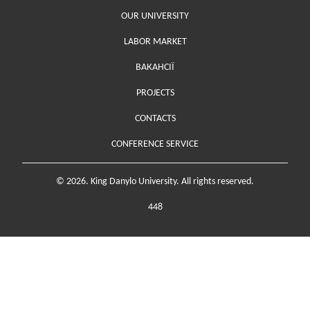
OUR UNIVERSITY
LABOR MARKET
ВАКАНСІЇ
PROJECTS
Меню у футері (додаткове)
CONTACTS
CONFERENCE SERVICE
© 2026. King Danylo University. All rights reserved.
448