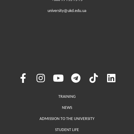
university@ukd.edu.ua
Меню у хедері
TRAINING
NEWS
ADMISSION TO THE UNIVERSITY
STUDENT LIFE