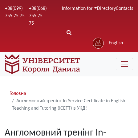
Skip
+38(099)
+38(068)
Information for
Directory
Contacts
to
755 75 75
755 75
main
75
content
English
Рядки
Головна
навіґації
Англомовний тренінг In-Service Certificate in English
Teaching and Tutoring (ICETT) в УКД!
Англомовний тренінг In-