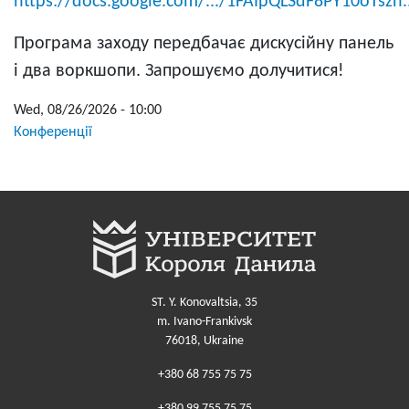
https://docs.google.com/.../1FAIpQLSdF8PY10oTszn.
Програма заходу передбачає дискусійну панель
і два воркшопи. Запрошуємо долучитися!
Wed, 08/26/2026 - 10:00
Конференції
ST. Y. Konovaltsia, 35
m. Ivano-Frankivsk
76018, Ukraine
+380 68 755 75 75
+380 99 755 75 75