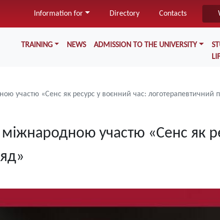
Skip
Information for
Directory
Contacts
to
main
Меню у хедері
content
TRAINING
NEWS
ADMISSION TO THE UNIVERSITY
S
LI
ною участю «Сенс як ресурс у воєнний час: логотерапевтичний 
 міжнародною участю «Сенс як ре
ляд»