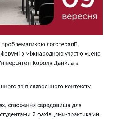
ся проблематикою логотерапії,
му форумі з міжнародною участю «Сенс
 Університеті Короля Данила в
єнного та післявоєнного контексту
ліях, створення середовища для
 студентами й фахівцями-практиками.