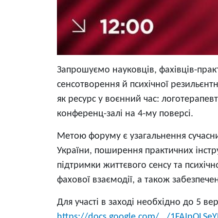
Запрошуємо науковців, фахівців-практи
сенсотворення й психічної резильєнтн
як ресурс у воєнний час: логотерапев
конференц-залі на 4-му поверсі.
Метою форуму є узагальнення сучасних
України, поширення практичних інстр
підтримки життєвого сенсу та психічно
фахової взаємодії, а також забезпеч
Для участі в заході необхідно до 5 в
https://docs.google.com/.../1FAIpQLSe