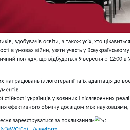
ків, здобувачів освіти, а також усіх, хто цікавить
ості в умовах війни, узяти участь у Всеукраїнсько
тичний погляд», що відбудеться 9 вересня о 12:00 в
 напрацювань із логотерапії та їх адаптація до во
ументів
ї стійкості українців у воєнних і післявоєнних реа
ення ефективного обміну досвідом між науковцями,
ересня зареєструватися за покликанням
:
YKyTeWCtCqi.../viewform