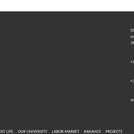
ST
m.
7
+
+
u
NT LIFE
OUR UNIVERSITY
LABOR MARKET
ВАКАНСІЇ
PROJECTS