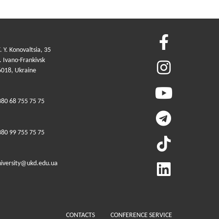
. Y. Konovaltsia, 35
 Ivano-Frankivsk
6018, Ukraine
380 68 755 75 75
380 99 755 75 75
niversity@ukd.edu.ua
Меню у футері (додатко
CONTACTS
CONFERENCE SERVICE