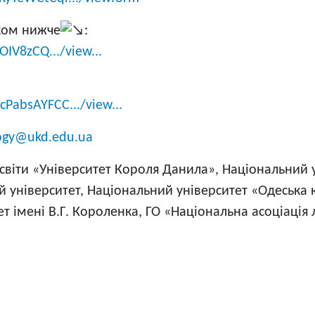
нком нижче
:
OIV8zCQ.../view...
cPabsAYFCC.../view...
ogy@ukd.edu.ua
світи «Університет Короля Данила», Національний у
 університет, Національний університет «Одеська
т імені В.Г. Короленка, ГО «Національна асоціація