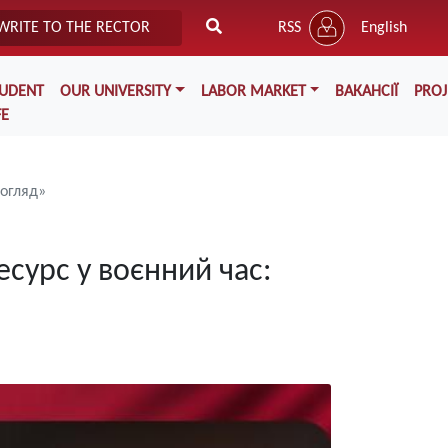
WRITE TO THE RECTOR
RSS
English
TUDENT
OUR UNIVERSITY
LABOR MARKET
ВАКАНСІЇ
PROJ
FE
погляд»
сурс у воєнний час: