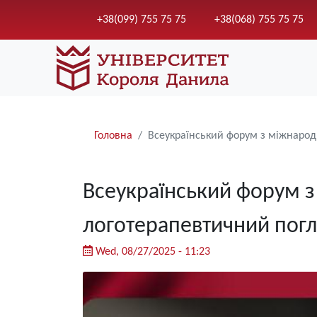
+38(099) 755 75 75
+38(068) 755 75 75
Рядки
Головна
Всеукраїнський форум з міжнарод
навіґації
Всеукраїнський форум з
логотерапевтичний пог
Wed, 08/27/2025 - 11:23