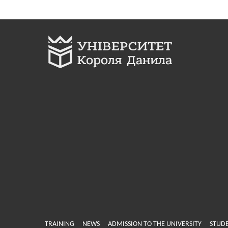
Меню у хедері
TRAINING
NEWS
ADMISSION TO THE UNIVERSITY
STUDE