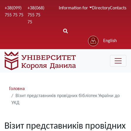
Skip
+38(099)
+38(068)
Information for
Directory
Contacts
to
755 75 75
755 75
main
75
content
English
Рядки
Головна
навіґації
Візит представників провідних бібліотек України до
УКД
Візит представників провідних