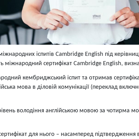
 міжнародних іспитів Cambridge English під керівни
ть міжнародний сертифікат Cambridge English, визна
ародний кембриджський іспит та отримав сертифікат 
ійська мова в діловій комунікації (переклад включ
в рівень володіння англійською мовою за чотирма 
ертифікат для нього – насамперед підтвердження в