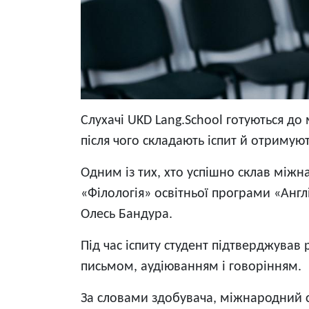
Слухачі UKD Lang.School готуються до
після чого складають іспит й отримую
Одним із тих, хто успішно склав міжн
«Філологія» освітньої програми «Англ
Олесь Бандура.
Під час іспиту студент підтверджува
письмом, аудіюванням і говорінням.
За словами здобувача, міжнародний с