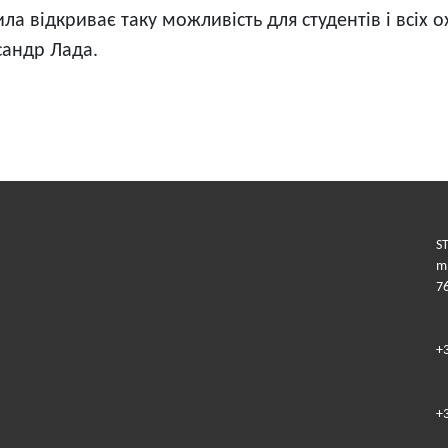
 відкриває таку можливість для студентів і всіх о
сандр Лада.
ST
m.
7
+
+