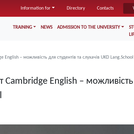
Skip
Information for
Directory
Contacts
to
main
Меню у хедері
content
TRAINING
NEWS
ADMISSION TO THE UNIVERSITY
S
LI
English – можливість для студентів та слухачів UKD Lang.School
Cambridge English – можливість 
l