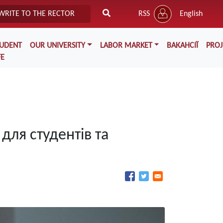
WRITE TO THE RECTOR
RSS
English
TUDENT
OUR UNIVERSITY
LABOR MARKET
ВАКАНСІЇ
PROJ
FE
для студентів та