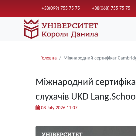
+38(099) 755 75 75
+38(068) 755 75 75
Рядки
Головна
Міжнародний сертифікат Cambridge 
навіґації
Міжнародний сертифікат 
слухачів UKD Lang.Schoo
08 July 2026 11:07