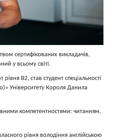
цтвом сертифікованих викладачів,
ний у всьому світі.
рівня B2, став студент спеціальності
но)» Університету Короля Данила
мовними компетентностями: читанням,
ласного рівня володіння англійською