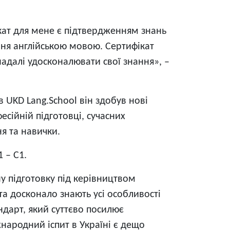
ікат для мене є підтвердженням знань
іння англійською мовою. Сертифікат
надалі удосконалювати свої знання», –
 в UKD Lang.School він здобув нові
сійній підготовці, сучасних
я та навички.
 – C1.
у підготовку під керівництвом
та досконало знають усі особливості
дарт, який суттєво посилює
жнародний іспит в Україні є дещо