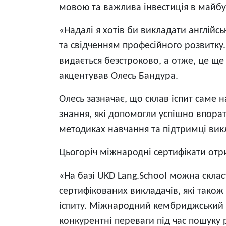
мовою та важлива інвестиція в майбу
«Надалі я хотів би викладати англійс
та свідченням професійного розвитку.
видається безстроково, а отже, це ще
акцентував Олесь Бандура.
Олесь зазначає, що склав іспит саме на
знання, які допомогли успішно впорат
методиках навчання та підтримці викл
Цьогоріч міжнародні сертифікати отрим
«На базі UKD Lang.School можна скла
сертифікованих викладачів, які також
іспиту. Міжнародний кембриджський м
конкурентні переваги під час пошуку 