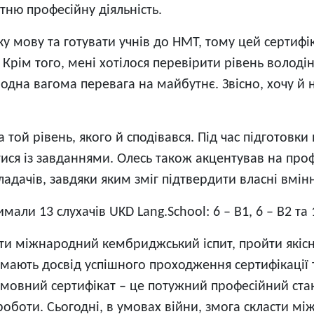
тню професійну діяльність.
ьку мову та готувати учнів до НМТ, тому цей сертиф
 Крім того, мені хотілося перевірити рівень волод
 одна вагома перевага на майбутнє. Звісно, хочу й 
 той рівень, якого й сподівався. Під час підготовки
ися із завданнями. Олесь також акцентував на профе
адачів, завдяки яким зміг підтвердити власні вмінн
али 13 слухачів UKD Lang.School: 6 – B1, 6 – В2 та 1
сти міжнародний кембриджський іспит, пройти якісн
 мають досвід успішного проходження сертифікації 
овний сертифікат – це потужний професійний стан
роботи. Сьогодні, в умовах війни, змога скласти мі