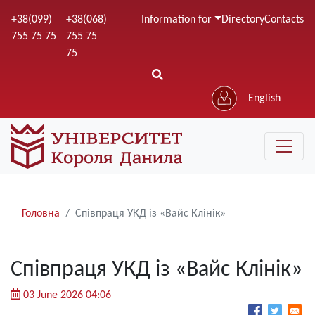
Skip
+38(099)
+38(068)
Information for
Directory
Contacts
to
755 75 75
755 75
main
75
content
English
Рядки
Головна
Співпраця УКД із «Вайс Клінік»
навіґації
Співпраця УКД із «Вайс Клінік»
03 June 2026 04:06