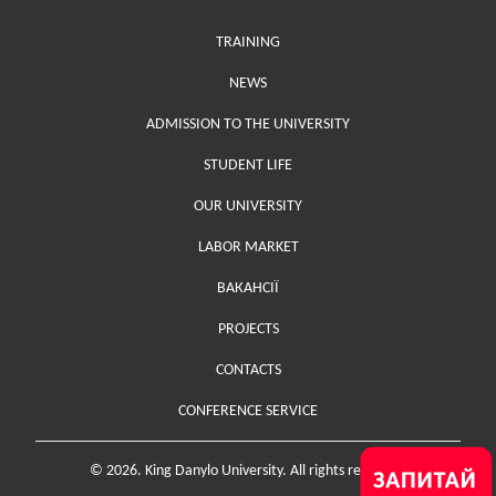
Меню у хедері
TRAINING
NEWS
ADMISSION TO THE UNIVERSITY
STUDENT LIFE
OUR UNIVERSITY
LABOR MARKET
ВАКАНСІЇ
PROJECTS
Меню у футері (додаткове)
CONTACTS
CONFERENCE SERVICE
© 2026. King Danylo University. All rights reserved.