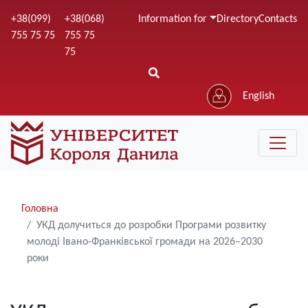
Skip
+38(099)
+38(068)
Information for
Directory
Contacts
to
755 75 75
755 75
main
75
content
English
Рядки
Головна
навіґації
УКД долучиться до розробки Програми розвитку
молоді Івано-Франківської громади на 2026–2030
роки