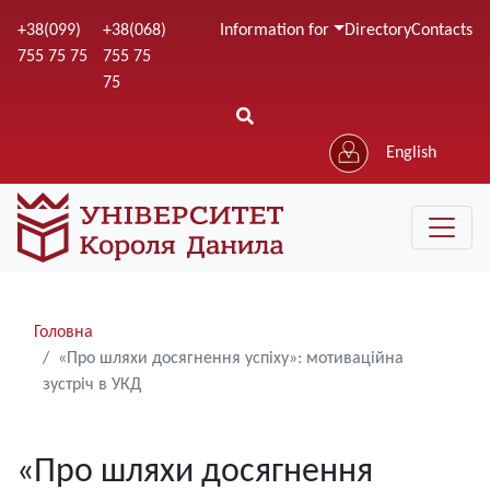
Skip
+38(099)
+38(068)
Information for
Directory
Contacts
to
755 75 75
755 75
main
75
content
English
Рядки
Головна
навіґації
«Про шляхи досягнення успіху»: мотиваційна
зустріч в УКД
«Про шляхи досягнення