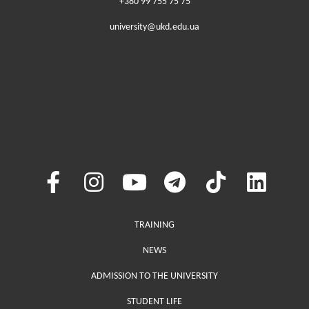
+380 99 755 75 75
university@ukd.edu.ua
Меню у хедері
TRAINING
NEWS
ADMISSION TO THE UNIVERSITY
STUDENT LIFE