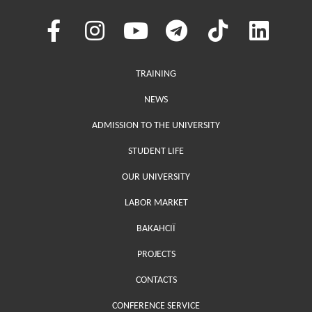
Меню у хедері
TRAINING
NEWS
ADMISSION TO THE UNIVERSITY
STUDENT LIFE
OUR UNIVERSITY
LABOR MARKET
ВАКАНСІЇ
PROJECTS
Меню у футері (додаткове)
CONTACTS
CONFERENCE SERVICE