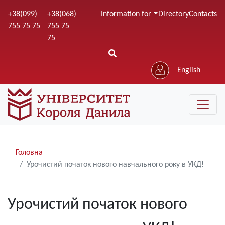
Skip
+38(099)
+38(068)
Information for
Directory
Contacts
to
755 75 75
755 75
main
75
content
English
Рядки
Головна
навіґації
Урочистий початок нового навчального року в УКД!
Урочистий початок нового