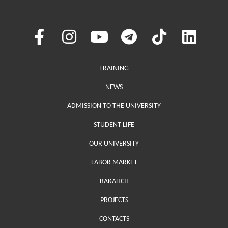
Меню у хедері
TRAINING
NEWS
ADMISSION TO THE UNIVERSITY
STUDENT LIFE
OUR UNIVERSITY
LABOR MARKET
ВАКАНСІЇ
PROJECTS
Меню у футері (додаткове)
CONTACTS