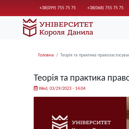
+38(099) 755 75 75
+38(068) 755 75 75
Рядки
Головна
Теорія та практика правозастосув
навіґації
Теорія та практика пра
Wed, 03/29/2023 - 14:04