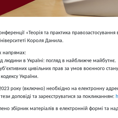
конференції «Теорія та практика правозастосуванн
Університеті Короля Данила.
х напрямах:
бод людини в Україні: погляд в найближче майбутнє.
суб’єктивних цивільних прав за умов воєнного стану
кодексу України.
я 2023 року (включно) необхідно на електронну адре
тези доповіді та зареєструватися за покликанням:
лено збірник матеріалів в електронній формі та над