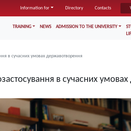
Skip
Information for
Directory
Contacts
to
main
Меню у хедері
content
TRAINING
NEWS
ADMISSION TO THE UNIVERSITY
S
LI
ання в сучасних умовах державотворення
возастосування в сучасних умова