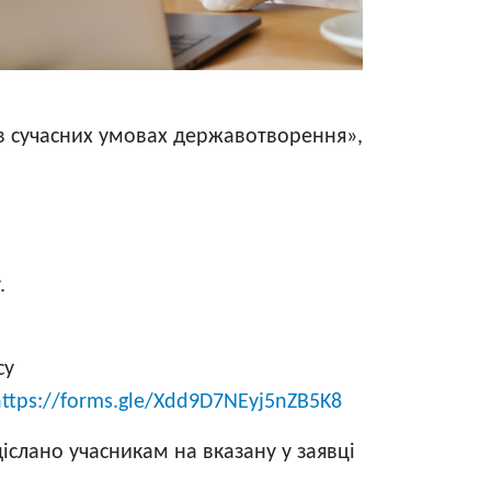
я в сучасних умовах державотворення»,
.
су
https://forms.gle/Xdd9D7NEyj5nZB5K8
іслано учасникам на вказану у заявці