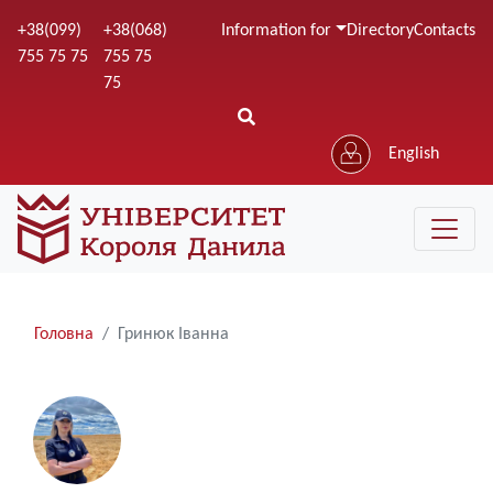
Skip
+38(099)
+38(068)
Information for
Directory
Contacts
to
755 75 75
755 75
main
75
content
English
Рядки
Головна
Гринюк Іванна
навіґації