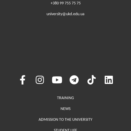
+380 99 755 75 75
university@ukd.edu.ua
Меню у хедері
TRAINING
NEWS
ADMISSION TO THE UNIVERSITY
STUDENT LIFE