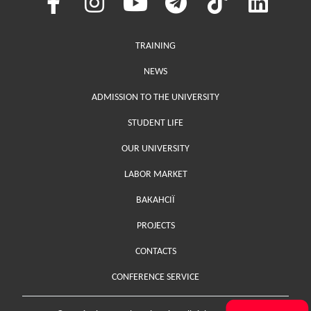
Меню у хедері
TRAINING
NEWS
ADMISSION TO THE UNIVERSITY
STUDENT LIFE
OUR UNIVERSITY
LABOR MARKET
ВАКАНСІЇ
PROJECTS
Меню у футері (додаткове)
CONTACTS
CONFERENCE SERVICE