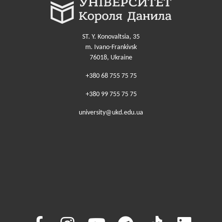
Ольга
Гуменюк
ST. Y. Konovaltsia, 35
m. Ivano-Frankivsk
76018, Ukraine
+380 68 755 75 75
+380 99 755 75 75
university@ukd.edu.ua