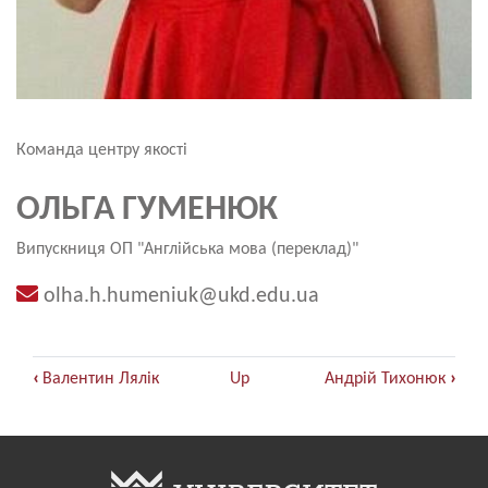
Команда центру якості
ОЛЬГА ГУМЕНЮК
Випускниця ОП "Англійська мова (переклад)"
olha.h.humeniuk@ukd.edu.ua
Book
‹
Валентин Лялік
Up
Андрій Тихонюк
›
traversal
links
for