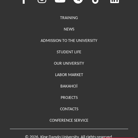
Меню у хедері
TRAINING
NEWS
ADMISSION TO THE UNIVERSITY
STUDENT LIFE
OUR UNIVERSITY
LABOR MARKET
ВАКАНСІЇ
PROJECTS
Меню у футері (додаткове)
CONTACTS
CONFERENCE SERVICE
© 2026. King Danylo University. All rights reserved.