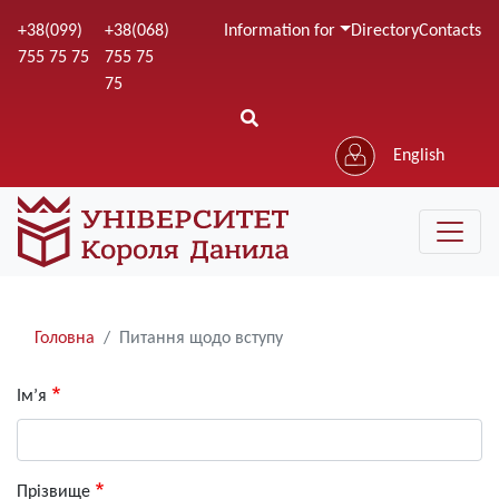
Skip
+38(099)
+38(068)
Information for
Directory
Contacts
to
755 75 75
755 75
main
75
content
English
Рядки
Головна
Питання щодо вступу
навіґації
Ім’я
Прізвище