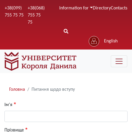
Skip
+38(099)
+38(068)
Information for
Directory
Contacts
to
755 75 75
755 75
main
75
content
English
Рядки
Головна
Питання щодо вступу
навіґації
Ім’я
Прізвище