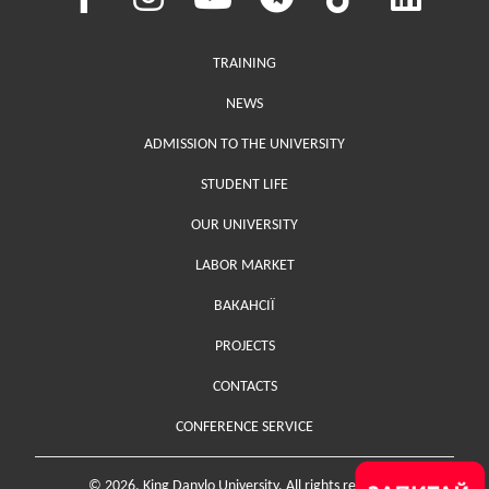
Меню у хедері
TRAINING
NEWS
ADMISSION TO THE UNIVERSITY
STUDENT LIFE
OUR UNIVERSITY
LABOR MARKET
ВАКАНСІЇ
PROJECTS
Меню у футері (додаткове)
CONTACTS
CONFERENCE SERVICE
© 2026. King Danylo University. All rights reserved.