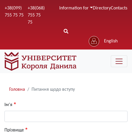
Skip
+38(099)
+38(068)
Information for
Directory
Contacts
to
755 75 75
755 75
main
75
content
English
Рядки
Головна
Питання щодо вступу
навіґації
Ім’я
Прізвище