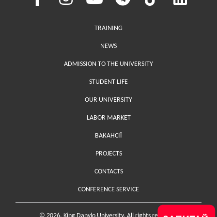
Меню у хедері
TRAINING
NEWS
ADMISSION TO THE UNIVERSITY
STUDENT LIFE
OUR UNIVERSITY
LABOR MARKET
ВАКАНСІЇ
PROJECTS
Меню у футері (додаткове)
CONTACTS
CONFERENCE SERVICE
© 2026. King Danylo University. All rights reserved.